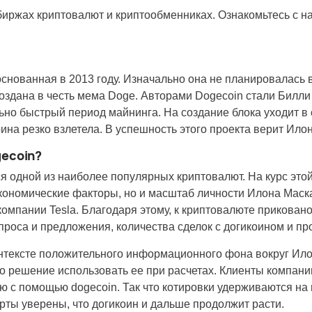
биржах криптовалют и криптообменниках. Ознакомьтесь с на
основанная в 2013 году. Изначально она не планировалась 
оздана в честь мема Doge. Авторами Dogecoin стали Билли
но быстрый период майнинга. На создание блока уходит в 
ина резко взлетела. В успешность этого проекта верит Илон
gecoin?
ся одной из наиболее популярных криптовалют. На курс эт
экономические факторы, но и масштаб личности Илона Маск
компании Tesla. Благодаря этому, к криптовалюте прикова
проса и предложения, количества сделок с догикоином и пр
онтексте положительного информационного фона вокруг Ило
о решение использовать ее при расчетах. Клиенты компании
 с помощью dogecoin. Так что котировки удерживаются на
рты уверены, что догикоин и дальше продолжит расти.