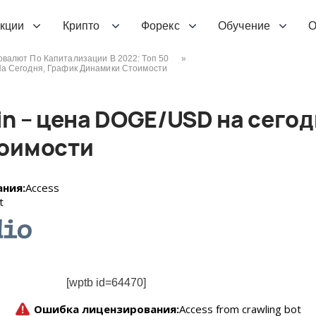
кции
Крипто
Форекс
Обучение
О
овалют По Капитализации В 2022: Топ 50
»
а Сегодня, График Динамики Стоимости
n – цена DOGE/USD на сегод
тоимости
[wptb id=64470]