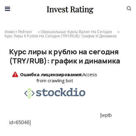
Skip to content
Инвест Рейтинг
»
Официальные Курсы Валют На Сегодня
»
Курс Лиры К Рублю На Сегодня (TRY/RUB): График И Динамика
Курс лиры к рублю на сегодня
(TRY/RUB): график и динамика
[wptb
id=65046]