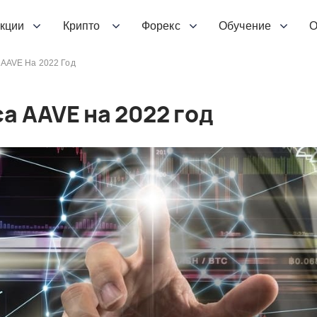
кции
Крипто
Форекс
Обучение
О
 AAVE На 2022 Год
а AAVE на 2022 год