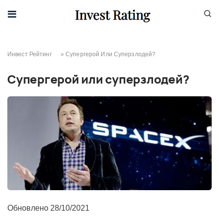
Skip to content
Инвест Рейтинг
»
Супергерой Или Суперзлодей?
Супергерой или суперзлодей?
Обновлено
28/10/2021