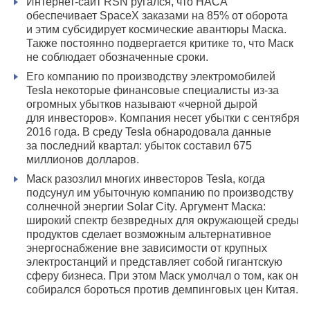
Интернет-сайт RSN ругался, что НАСА
обеспечивает SpaceX заказами на 85% от оборота
и этим субсидирует космические авантюры Маска.
Также постоянно подвергается критике то, что Маск
не соблюдает обозначенные сроки.
Его компанию по производству электромобилей
Tesla некоторые финансовые специалисты из-за
огромных убытков называют «черной дырой
для инвесторов». Компания несет убытки с сентября
2016 года. В среду Tesla обнародовала данные
за последний квартал: убыток составил 675
миллионов долларов.
Маск разозлил многих инвесторов Tesla, когда
подсунул им убыточную компанию по производству
солнечной энергии Solar City. Аргумент Маска:
широкий спектр безвредных для окружающей среды
продуктов сделает возможным альтернативное
энергоснабжение вне зависимости от крупных
электростанций и представляет собой гигантскую
сферу бизнеса. При этом Маск умолчал о том, как он
собирался бороться против демпинговых цен Китая.