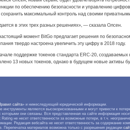
нкции по обеспечению безопасности и управлению цифров
чет сохранить максимальный контроль над своими приватным
ается в этих трех разных решениях», — сказала Олсен.
 настоящий момент BitGo предлагает решения по безопасн
пания твердо настроена увеличить эту цифру в 2018 году.
начале поддержке токенов стандарта ERC-20, создаваемых 
ено 13 новых токенов, однако в будущем новые активы бу
Правил сайта
» и нижеследующей юридической информации.
 инструменты являются высокорискованными и могут привести к потер
с которыми они связаны. Вся представленная на сайте информация носи
Rating не несет ответственности за возможные потери, в т.ч. неограни
рмации. Редакция вебсайта не несет ответственность за содержание ком
ов. Перепечатка материалов возможна только с разрешения редакции
сай