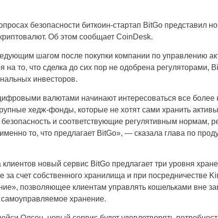
просах безопасности биткоин-стартап BitGo представил н
криптовалют. Об этом сообщает CoinDesk.
ледующим шагом после покупки компании по управлению акт
я на то, что сделка до сих пор не одобрена регуляторами, 
ональных инвесторов.
 цифровыми валютами начинают интересоваться все более 
крупные хедж-фонды, которые не хотят сами хранить актив
безопасность и соответствующие регулятивным нормам, ре
 именно то, что предлагает BitGo», — сказала глава по про
 клиентов новый сервис BitGo предлагает три уровня хра
 за счет собственного хранилища и при посредничестве Ki
ние», позволяющее клиентам управлять кошельками вне за
и самоуправляемое хранение.
рейси Олсен, новый сервис будет удовлетворять потребност