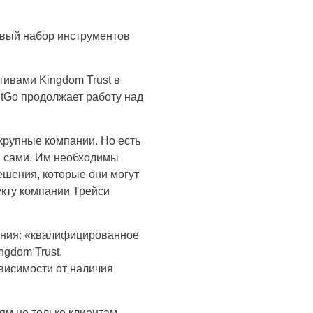
овый набор инструментов
ивами Kingdom Trust в
BitGo продолжает работу над
крупные компании. Но есть
ы сами. Им необходимы
шения, которые они могут
дукту компании Трейси
нения: «квалифицированное
ngdom Trust,
висимости от наличия
ям не только клиентам,