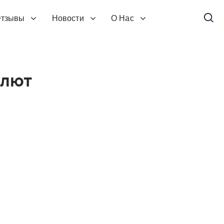
тзывы
Новости
О Нас
алют