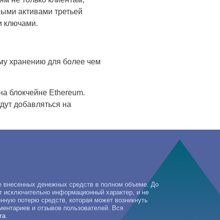
ыми активами третьей
и ключами.
ому хранению для более чем
на блокчейне Ethereum.
дут добавляться на
е внесенных денежных средств в полном объеме. До
т исключительно информационный характер, и не
ченную потерю средств, которая может возникнуть
ментариев и отзывов пользователей. Вся
та
.