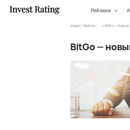
Skip to content
Рейтинги
А
Инвест Рейтинг
»
BitGo – Новый
BitGo — нов