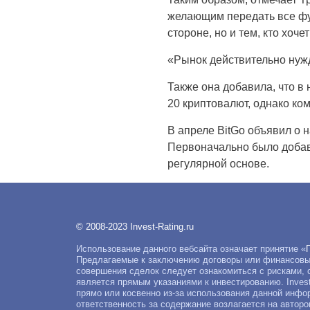
желающим передать все фу
стороне, но и тем, кто хо
«Рынок действительно нужд
Также она добавила, что в
20 криптовалют, однако ком
В апреле BitGo объявил о 
Первоначально было добавл
регулярной основе.
© 2008-2023 Invest-Rating.ru
Использование данного вебсайта означает принятие «
Предлагаемые к заключению договоры или финансовые
совершения сделок следует ознакомиться с рисками, 
является прямым указаниями к инвестированию. Invest 
прямо или косвенно из-за использования данной инфо
ответственность за содержание возлагается на автор