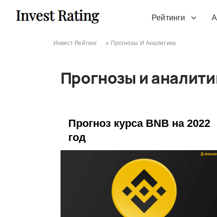
Skip to content
Рейтинги
А
Инвест Рейтинг
»
Прогнозы И Аналитика
Прогнозы и аналити
Прогноз курса BNB на 2022
год