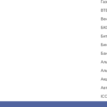
Газ
ВТ
Вен
БК
Бит
Би
Бан
Ал
Ал
Ак
Авт
IC