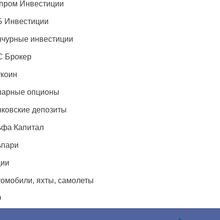
пром Инвестиции
Б Инвестиции
чурные инвестиции
С Брокер
коин
нарные опционы
ковские депозиты
ьфа Капитал
ьпари
ции
омобили, яхты, самолеты
O