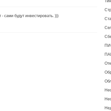
Ти
Стр
 - сами будут инвестировать. )))
Ста
Сел
Сбе
ПИ
ПА
Отк
Об
Об
Неф
Не
Не