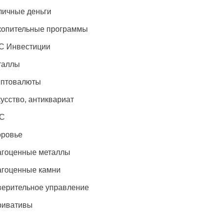
ичные деньги
копительные программы
С Инвестиции
таллы
иптовалюты
усство, антиквариат
С
оровье
агоценные металлы
гоценные камни
ерительное управление
ривативы