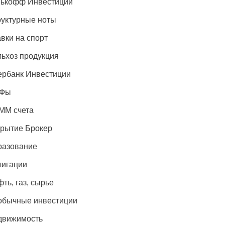
нькофф Инвестиции
уктурные ноты
вки на спорт
ьхоз продукция
рбанк Инвестиции
Фы
ММ счета
рытие Брокер
разование
лигации
ть, газ, сырье
обычные инвестиции
движимость