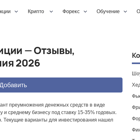
кции
Крипто
Форекс
Обучение
О
иции — Отзывы,
К
ния 2026
Шоу
Добавить
Хе
Фью
иант преумножения денежных средств в виде
Фр
и среднему бизнесу под ставку 15-35% годовых.
Фо
.р. Текущие варианты для инвестирования нашел
Фи