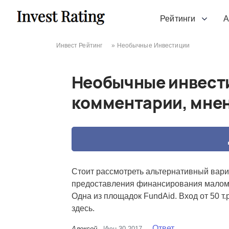
Skip to content
Рейтинги
А
Инвест Рейтинг
»
Необычные Инвестиции
Необычные инвест
комментарии, мне
Стоит рассмотреть альтернативный вар
предоставления финансирования малому 
Одна из площадок FundAid. Вход от 50 т
здесь.
Ответ
Алексей
Июн 30 2017