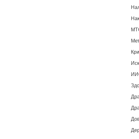
Нал
На
МТ
Ме
Кр
Иск
ИИ
Зд
Др
Дра
Дов
Де