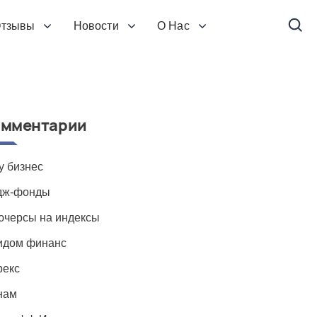
тзывы
Новости
О Нас
омментарии
 бизнес
дж-фонды
черсы на индексы
идом финанс
рекс
нам